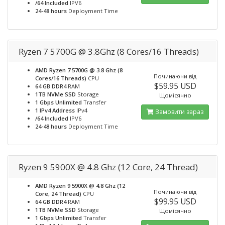
/64 Included
IPV6
24-48 hours
Deployment Time
Ryzen 7 5700G @ 3.8Ghz (8 Cores/16 Threads)
AMD Ryzen 7 5700G @ 3.8 Ghz (8
Починаючи від
Cores/16 Threads)
CPU
$59.95 USD
64 GB DDR4
RAM
1TB NVMe SSD
Storage
Щомісячно
1 Gbps Unlimited
Transfer
1 IPv4 Address
IPv4
Замовити зараз
/64 Included
IPV6
24-48 hours
Deployment Time
Ryzen 9 5900X @ 4.8 Ghz (12 Core, 24 Thread)
AMD Ryzen 9 5900X @ 4.8 Ghz (12
Починаючи від
Core, 24 Thread)
CPU
$99.95 USD
64 GB DDR4
RAM
1TB NVMe SSD
Storage
Щомісячно
1 Gbps Unlimited
Transfer