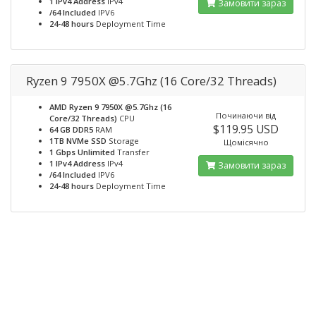
1 IPv4 Address
IPv4
Замовити зараз
/64 Included
IPV6
24-48 hours
Deployment Time
Ryzen 9 7950X @5.7Ghz (16 Core/32 Threads)
AMD Ryzen 9 7950X @5.7Ghz (16
Починаючи від
Core/32 Threads)
CPU
$119.95 USD
64 GB DDR5
RAM
1TB NVMe SSD
Storage
Щомісячно
1 Gbps Unlimited
Transfer
1 IPv4 Address
IPv4
Замовити зараз
/64 Included
IPV6
24-48 hours
Deployment Time