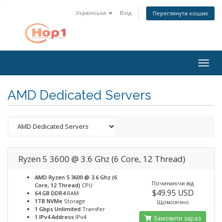
Українська
Вхід
Переглянути кошик
Togg
navig
AMD Dedicated Servers
Ryzen 5 3600 @ 3.6 Ghz (6 Core, 12 Thread)
AMD Ryzen 5 3600 @ 3.6 Ghz (6
Починаючи від
Core, 12 Thread)
CPU
$49.95 USD
64 GB DDR4
RAM
1TB NVMe
Storage
Щомісячно
1 Gbps Unlimited
Transfer
1 IPv4 Address
IPv4
Замовити зараз