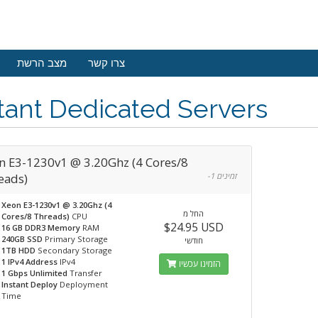
צרו קשר
מצב הרשת
tant Dedicated Servers
n E3-1230v1 @ 3.20Ghz (4 Cores/8
eads)
-1 זמינים
Xeon E3-1230v1 @ 3.20Ghz (4
החל מ
Cores/8 Threads)
CPU
$24.95 USD
16 GB DDR3 Memory
RAM
240GB SSD
Primary Storage
חודשי
1TB HDD
Secondary Storage
1 IPv4 Address
IPv4
הזמינו עכשיו
1 Gbps Unlimited
Transfer
Instant Deploy
Deployment
Time