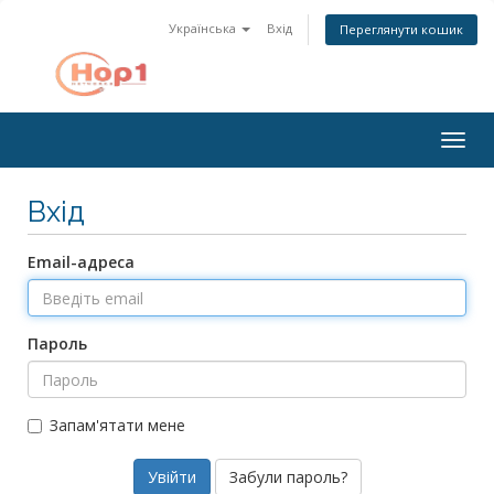
Українська
Вхід
Переглянути кошик
Togg
navig
Вхід
Email-адреса
Пароль
Запам'ятати мене
Забули пароль?